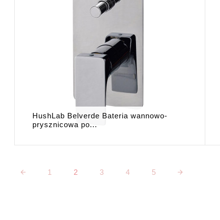
HushLab Belverde Bateria wannowo-
prysznicowa po...
1
2
3
4
5