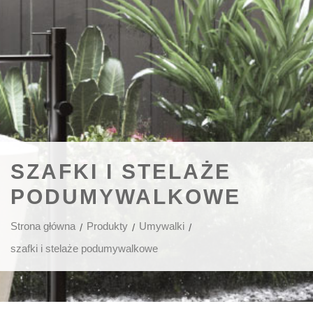
SZAFKI I STELAŻE
PODUMYWALKOWE
Strona główna
Produkty
Umywalki
szafki i stelaże podumywalkowe