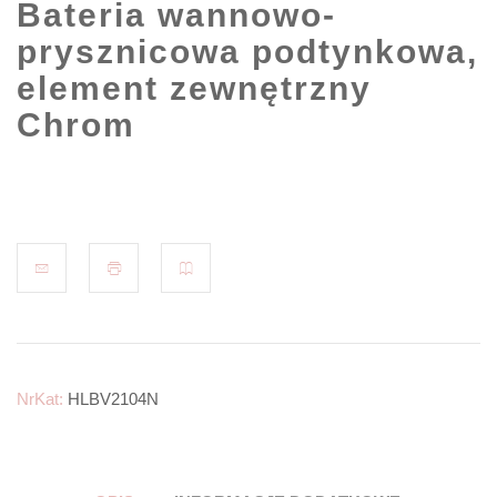
Bateria wannowo-
prysznicowa podtynkowa,
element zewnętrzny
Chrom
NrKat:
HLBV2104N