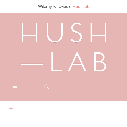
Witamy w świecie
HushLab