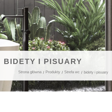
BIDETY I PISUARY
Strona główna
Produkty
Strefa wc
bidety i pisuary