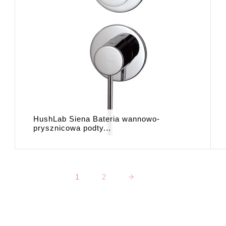
HushLab Siena Bateria wannowo-
prysznicowa podty...
1
2