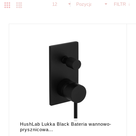
12
Pozycja
FILTR
HushLab Lukka Black Bateria wannowo-
prysznicowa...