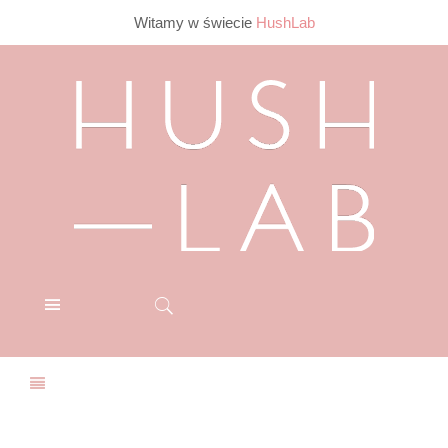
Witamy w świecie
HushLab