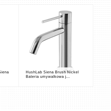
Siena
HushLab Siena Brush Nickel
HushL
Bateria umywalkowa j...
umywa