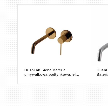
iena
HushLab Siena Bateria
HushL
umywalkowa podtynkowa, el...
Bater