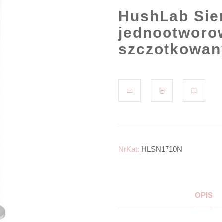
HushLab Sie
jednootworo
szczotkowan
NrKat:
HLSN1710N
OPIS