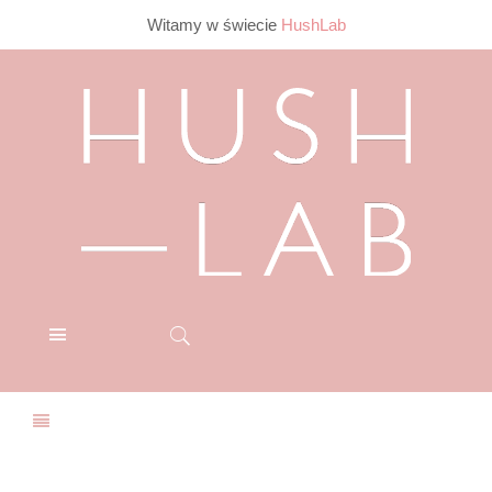
Witamy w świecie
HushLab