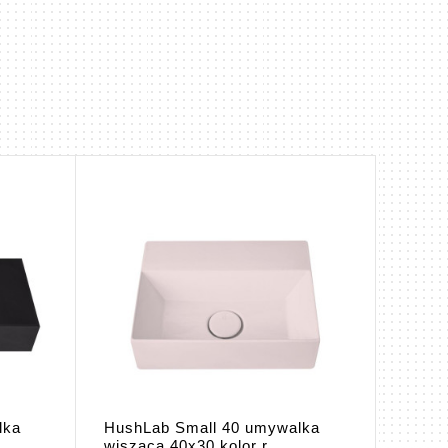
lka
HushLab Small 40 umywalka
HushL
wisząca 40x30 kolor r...
wiszą