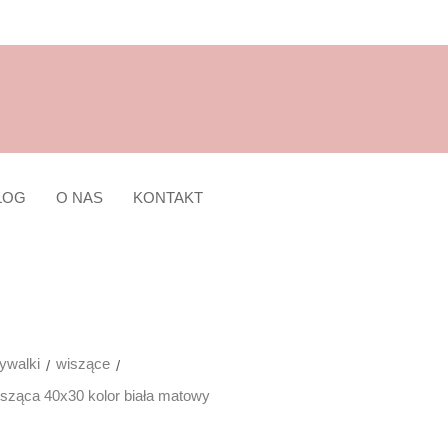
LOG
O NAS
KONTAKT
walki
wiszące
sząca 40x30 kolor biała matowy