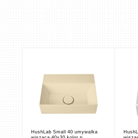
lka
HushLab Small 40 umywalka
HushL
wisząca 40x30 kolor p...
wisząc