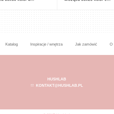
Katalog
Inspiracje / wnętrza
Jak zamówić
O 
HUSHLAB
KONTAKT@HUSHLAB.PL