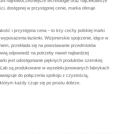
runt najnowocześniejsze technologie oraz najciekawsze
ci, dostępnej w przystępnej cenie, marka oferuje
kość i przystępna cena – to trzy cechy polskiej marki
wyposażenia łazienki. Wizjonerskie spojrzenie, idące w
iem, przekłada się na powstawanie przedmiotów
owią odpowiedź na potrzeby nawet najbardziej
rki jest udostępnianie pięknych produktów szerokiej
shLab są produkowane w wyselekcjonowanych fabrykach
awiązuje do połączenia spokoju z czystością,
którym każdy czuje się po prostu dobrze.