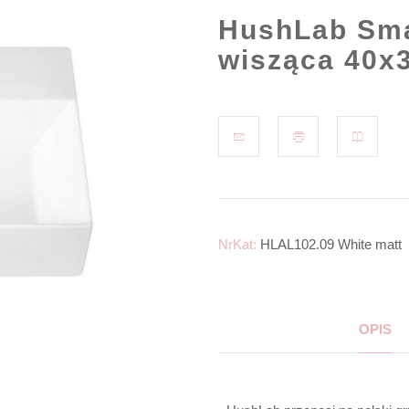
HushLab Sma
wisząca 40x3
NrKat:
HLAL102.09 White matt
OPIS