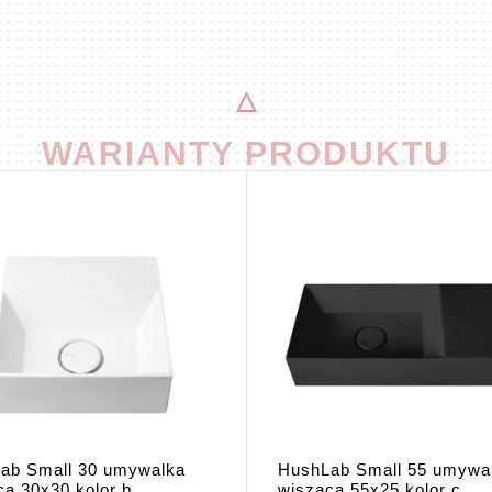
WARIANTY PRODUKTU
ab Small 30 umywalka
HushLab Small 55 umywa
a 30x30 kolor b...
wisząca 55x25 kolor c...