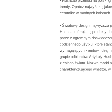
• HushLab przenosi na polski g
trendy. Oprócz najwyższej jakoś
ceramikę w modnych kolorach.
• Światowy design, najwyższa ja
HushLab oferującej produkty do 
parze z ogromnym doświadczen
codziennego użytku, które stan
wymagających klientów. Ideą ma
grupie odbiorców. Artykuły Hu
z całego świata. Nazwa marki n
charakteryzującego wnętrze, w 