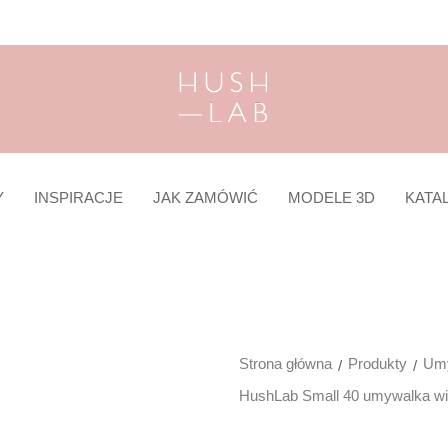
Y
INSPIRACJE
JAK ZAMÓWIĆ
MODELE 3D
KATA
Strona główna
Produkty
Umy
HushLab Small 40 umywalka wi