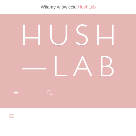
Witamy w świecie
HushLab