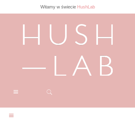
Witamy w świecie
HushLab