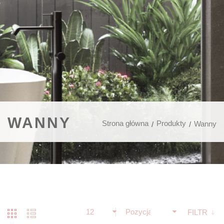
WANNY
Strona główna
Produkty
Wanny
12
Pozycja
FILTR