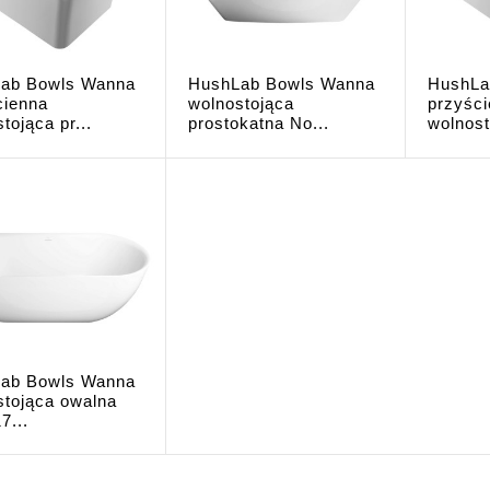
ab Bowls Wanna
HushLab Bowls Wanna
HushLa
cienna
wolnostojąca
przyśc
tojąca pr...
prostokatna No...
wolnost
ab Bowls Wanna
stojąca owalna
7...