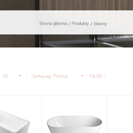
Strona główna
Produkty
Wanny
12
Pozycja
ż
Sortuj wg
FILTR