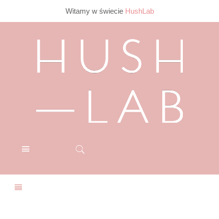
Witamy w świecie
HushLab