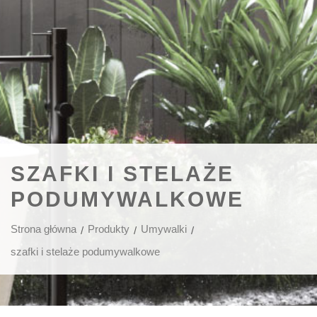
SZAFKI I STELAŻE
PODUMYWALKOWE
Strona główna
Produkty
Umywalki
szafki i stelaże podumywalkowe