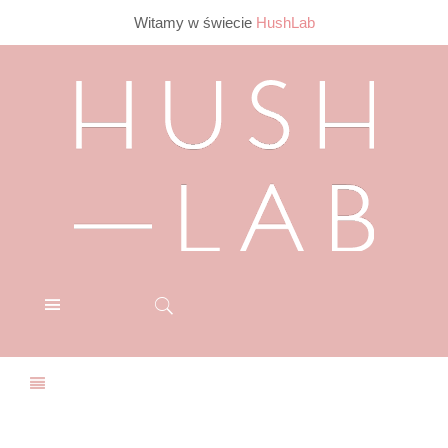
Witamy w świecie
HushLab