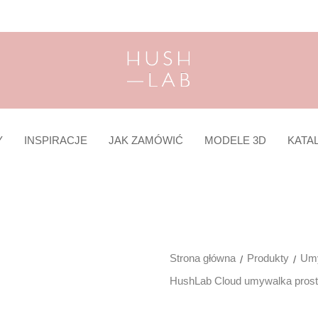
Y
INSPIRACJE
JAK ZAMÓWIĆ
MODELE 3D
KATA
Strona główna
Produkty
Umy
HushLab Cloud umywalka prost