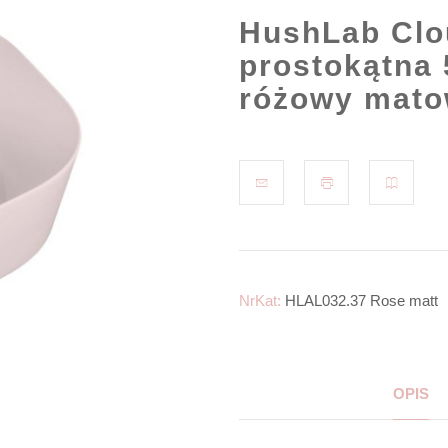
HushLab Clo
prostokątna 
różowy mat
NrKat:
HLAL032.37 Rose matt
OPIS