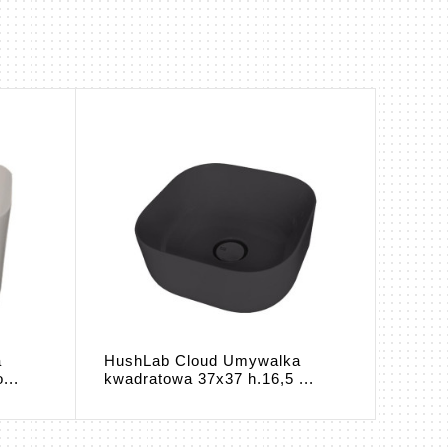
a
HushLab Cloud Umywalka
Hush
...
kwadratowa 37x37 h.16,5 ...
okrągł