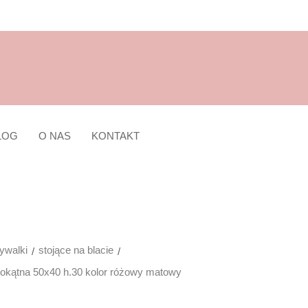
LOG
O NAS
KONTAKT
walki
stojące na blacie
okątna 50x40 h.30 kolor różowy matowy