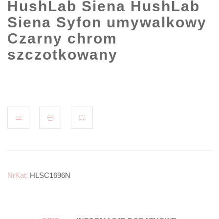
HushLab Siena HushLab
Siena Syfon umywalkowy
Czarny chrom
szczotkowany
NrKat:
HLSC1696N