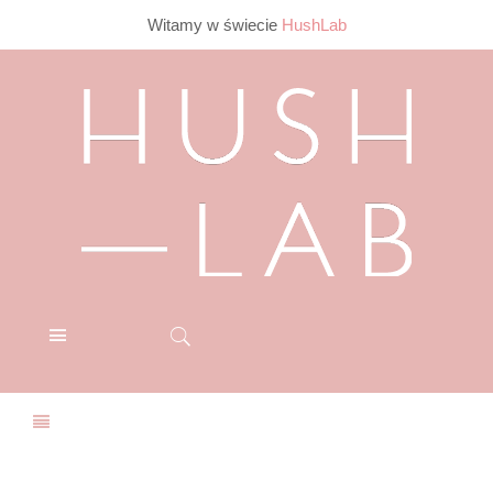
Witamy w świecie
HushLab