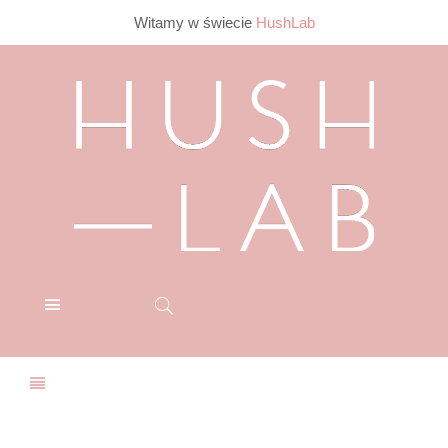
Witamy w świecie
HushLab