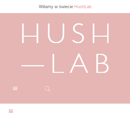
Witamy w świecie
HushLab