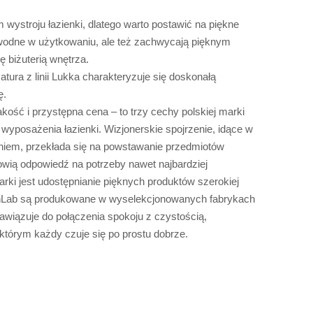
 wystroju łazienki, dlatego warto postawić na piękne
zawodne w użytkowaniu, ale też zachwycają pięknym
 biżuterią wnętrza.
tura z linii Lukka charakteryzuje się doskonałą
ę.
kość i przystępna cena – to trzy cechy polskiej marki
wyposażenia łazienki. Wizjonerskie spojrzenie, idące w
iem, przekłada się na powstawanie przedmiotów
owią odpowiedź na potrzeby nawet najbardziej
rki jest udostępnianie pięknych produktów szerokiej
shLab są produkowane w wyselekcjonowanych fabrykach
awiązuje do połączenia spokoju z czystością,
którym każdy czuje się po prostu dobrze.