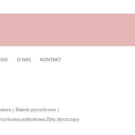
LOG
O NAS
KONTAKT
atura
Baterie prysznicowe
ysznicowa podtynkowa Złoty błyszczący