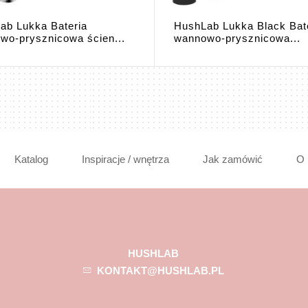
ab Lukka Bateria
HushLab Lukka Black Bat
wo-prysznicowa ścien...
wannowo-prysznicowa...
Katalog
Inspiracje / wnętrza
Jak zamówić
O 
HUSHLAB
KONTAKT@HUSHLAB.PL