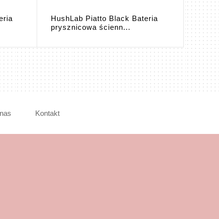
eria
HushLab Piatto Black Bateria
HushL
prysznicowa ścienn...
prysz
nas
Kontakt