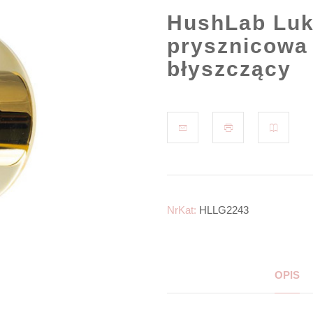
HushLab Luk
prysznicowa
błyszczący
NrKat:
HLLG2243
OPIS