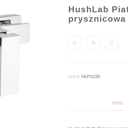
HushLab Piat
prysznicowa
NrKat:
HLPI1220
OPIS