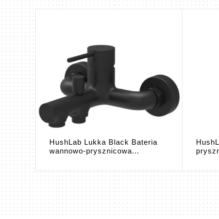
HushLab Lukka Black Bateria
HushL
...
wannowo-prysznicowa...
prysz