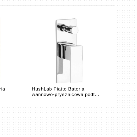
ria
HushLab Piatto Bateria
HushL
wannowo-prysznicowa podt...
prysz