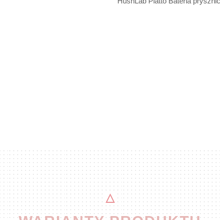
HushLab Piatto Bateria pryszn