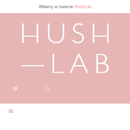
Witamy w świecie
HushLab