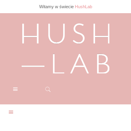
Witamy w świecie
HushLab