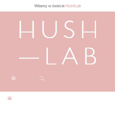
Witamy w świecie
HushLab