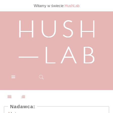
Witamy w świecie
HushLab
Nadawca: