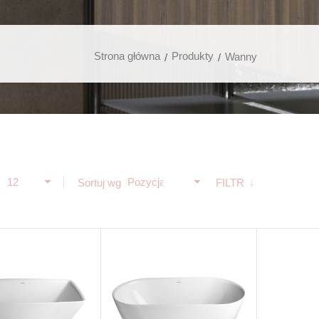
Strona główna
Produkty
Wanny
12
Pozycja
ż
Sortuj wg
FILTR