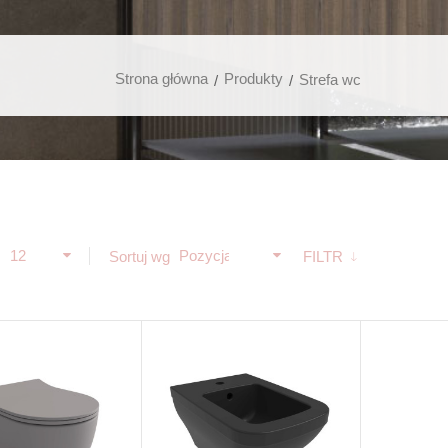
Strona główna
Produkty
Strefa wc
12
Pozycja
ż
Sortuj wg
FILTR