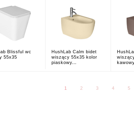
ab Blissful wc
HushLab Calm bidet
HushLa
cy 55x35
wiszący 55x35 kolor
wiszący
piaskowy...
kawowy
1
2
3
4
5