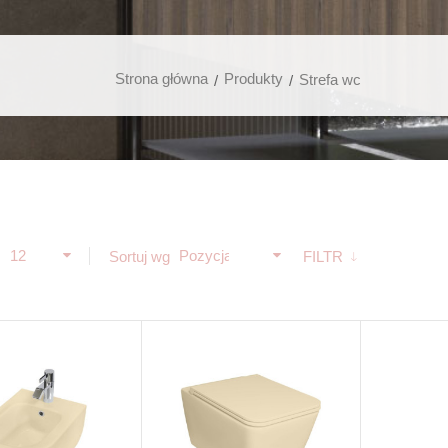
Strona główna
Produkty
Strefa wc
12
Pozycja
ż
Sortuj wg
FILTR