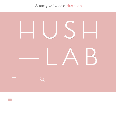
Witamy w świecie
HushLab