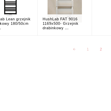
ab Lean grzejnik
HushLab FAT 9016
nkowy 180/50cm
1169x500- Grzejnik
.
drabinkowy ...
1
2