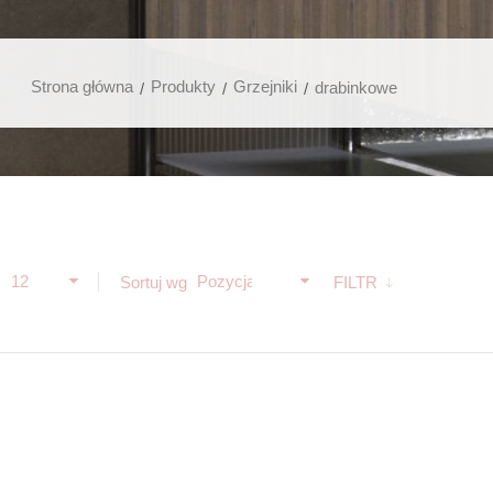
Strona główna
Produkty
Grzejniki
drabinkowe
12
Pozycja
ż
Sortuj wg
FILTR