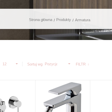
Strona główna
Produkty
Armatura
12
Pozycja
ż
Sortuj wg
FILTR