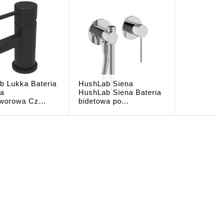
b Lukka Bateria
HushLab Siena
wa
HushLab Siena Bateria
worowa Cz...
bidetowa po...