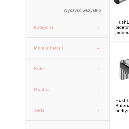
Wyczyść wszystko
HushL
Kategoria
bidet
jedno
Montaż baterii
Kolor
Montaż
HushL
Bateri
Seria
podtyn