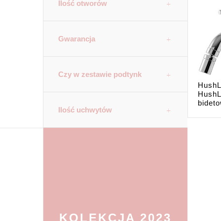
Ilość otworów
Gwarancja
Czy w zestawie podtynk
HushL
HushL
bideto
Ilość uchwytów
KOLEKCJA 2023