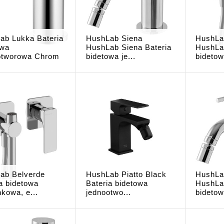
ab Lukka Bateria
HushLab Siena
HushLa
owa
HushLab Siena Bateria
HushLa
otworowa Chrom
bidetowa je...
bidetow
ab Belverde
HushLab Piatto Black
HushLa
a bidetowa
Bateria bidetowa
HushLa
kowa, e...
jednootwo...
bidetowa