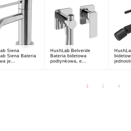
ab Siena
HushLab Belverde
HushLa
ab Siena Bateria
Bateria bidetowa
bideto
wa je...
podtynkowa, e...
jednoot
1
2