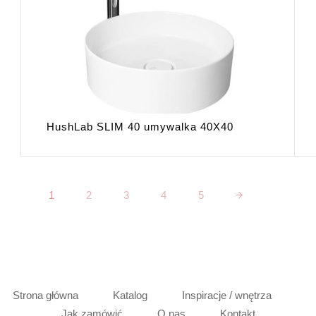
HushLab SLIM 40 umywalka 40X40
1
2
3
4
5
Strona główna
Katalog
Inspiracje / wnętrza
Jak zamówić
O nas
Kontakt