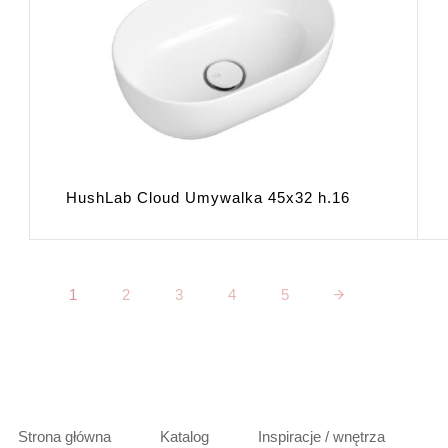
HushLab Cloud Umywalka 45x32 h.16
1
2
3
4
5
Strona główna
Katalog
Inspiracje / wnętrza