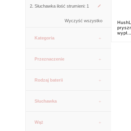
Słuchawka ilość strumieni:
1
Wyczyść wszystko
HushL
prysz
wypł..
Kategoria
Przeznaczenie
Rodzaj baterii
Słuchawka
Wąż