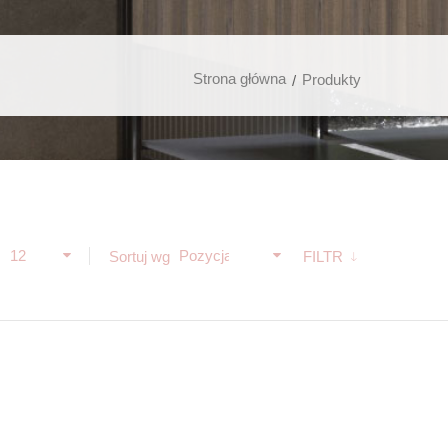
Strona główna
Produkty
12
Pozycja
ż
Sortuj wg
FILTR