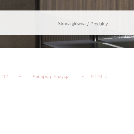
Strona główna
Produkty
12
Pozycja
ż
Sortuj wg
FILTR