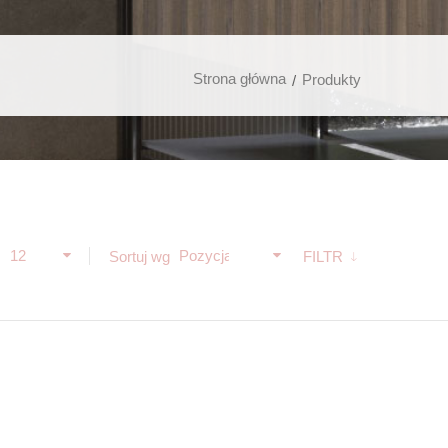
Strona główna
Produkty
12
Pozycja
ż
Sortuj wg
FILTR