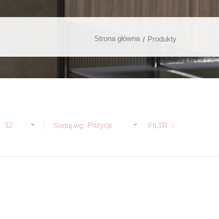
Strona główna
Produkty
12
Pozycja
ż
Sortuj wg
FILTR