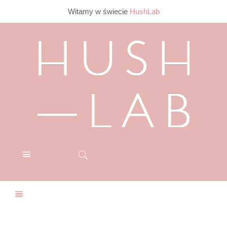
Witamy w świecie
HushLab