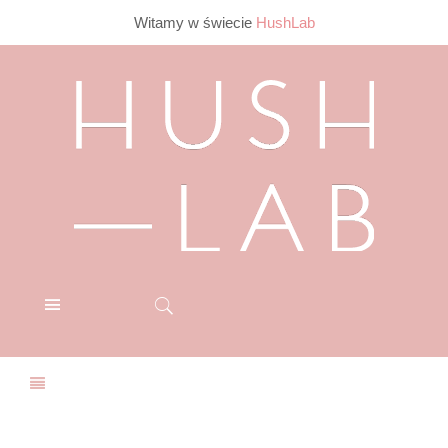
Witamy w świecie
HushLab