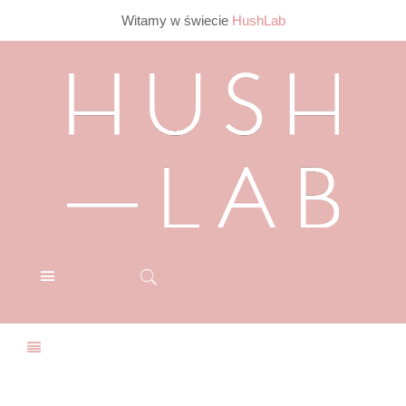
Witamy w świecie
HushLab