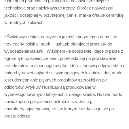
• HushLab przenosi na polski grunt najnowocześniejsze
technologie oraz najciekawsze trendy. Oprócz najwyższej
jakości, dostępnej w przystępnej cenie, marka oferuje ceramikę
w modnych kolorach.
• Światowy design, najwyższa jakość i przystępna cena – to
trzy cechy polskiej marki HushLab oferującej produkty do
wyposażenia łazienki. Wizjonerskie spojrzenie, idące w parze z
ogromnym doświadczeniem, przekłada się na powstawanie
przedmiotów codziennego użytku, które stanowią odpowiedź na
potrzeby nawet najbardziej wymagających klientów. Ideą marki
jest udostępnianie pięknych produktów szerokiej grupie
odbiorców. Artykuły HushLab są produkowane w
wyselekcjonowanych fabrykach z całego świata. Nazwa marki
nawiązuje do połączenia spokoju z czystością,
charakteryzującego wnętrze, w którym każdy czuje się po
prostu dobrze.