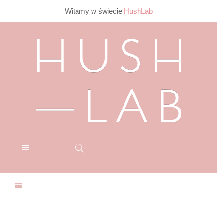
Witamy w świecie
HushLab