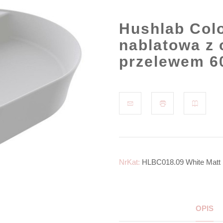
Hushlab Colo
nablatowa z 
przelewem 60
NrKat:
HLBC018.09 White Matt
OPIS