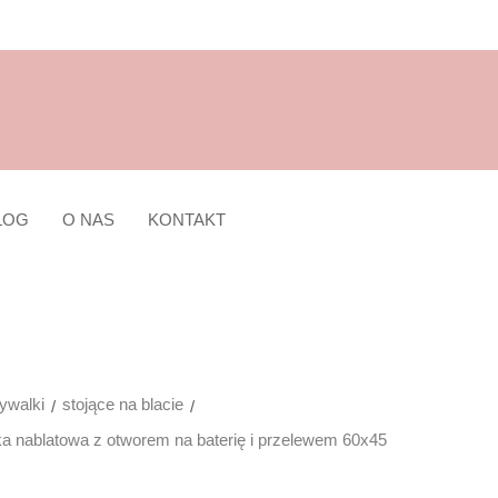
LOG
O NAS
KONTAKT
walki
stojące na blacie
lka nablatowa z otworem na baterię i przelewem 60x45