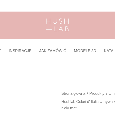
Y
INSPIRACJE
JAK ZAMÓWIĆ
MODELE 3D
KATA
Strona główna
Produkty
Umy
Hushlab Colori d' Italia Umywa
biały mat