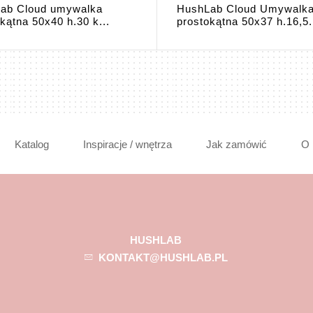
ab Cloud umywalka
HushLab Cloud Umywalk
kątna 50x40 h.30 k...
prostokątna 50x37 h.16,5.
Katalog
Inspiracje / wnętrza
Jak zamówić
O 
HUSHLAB
KONTAKT@HUSHLAB.PL