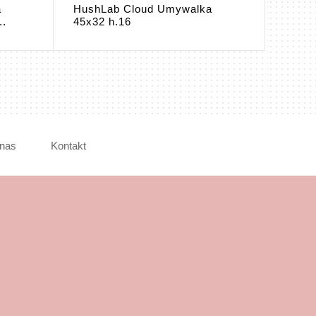
a
HushLab Cloud Umywalka
Hush
..
45x32 h.16
45x32
nas
Kontakt