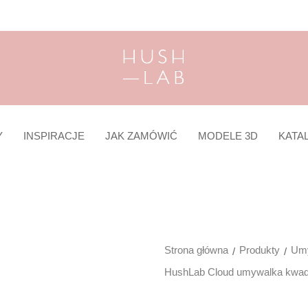
Y
INSPIRACJE
JAK ZAMÓWIĆ
MODELE 3D
KATA
Strona główna
Produkty
Umy
HushLab Cloud umywalka kwadr