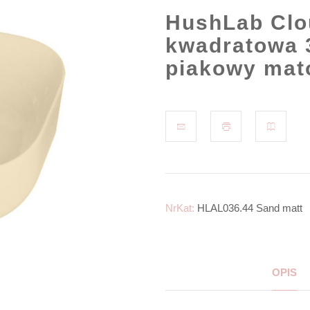
HushLab Clo
kwadratowa 3
piakowy mat
NrKat:
HLAL036.44 Sand matt
OPIS