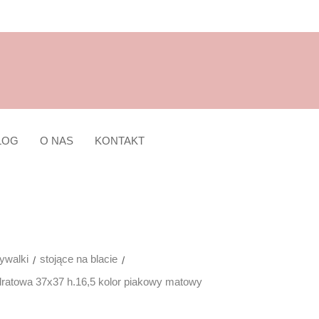
LOG
O NAS
KONTAKT
walki
stojące na blacie
atowa 37x37 h.16,5 kolor piakowy matowy