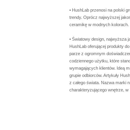
• HushLab przenosi na polski g
trendy. Oprócz najwyższej jakoś
ceramikę w modnych kolorach.
• Światowy design, najwyższa ja
HushLab oferującej produkty do 
parze z ogromnym doświadczen
codziennego użytku, które stan
wymagających klientów. Ideą ma
grupie odbiorców. Artykuły Hu
z całego świata. Nazwa marki n
charakteryzującego wnętrze, w 