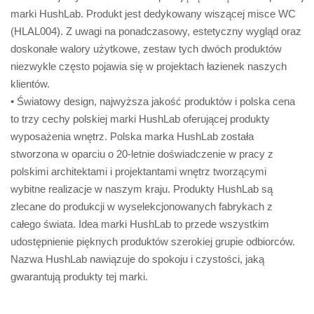
marki HushLab. Produkt jest dedykowany wiszącej misce WC
(HLAL004). Z uwagi na ponadczasowy, estetyczny wygląd oraz
doskonałe walory użytkowe, zestaw tych dwóch produktów
niezwykle często pojawia się w projektach łazienek naszych
klientów.
• Światowy design, najwyższa jakość produktów i polska cena
to trzy cechy polskiej marki HushLab oferującej produkty
wyposażenia wnętrz. Polska marka HushLab została
stworzona w oparciu o 20-letnie doświadczenie w pracy z
polskimi architektami i projektantami wnętrz tworzącymi
wybitne realizacje w naszym kraju. Produkty HushLab są
zlecane do produkcji w wyselekcjonowanych fabrykach z
całego świata. Idea marki HushLab to przede wszystkim
udostępnienie pięknych produktów szerokiej grupie odbiorców.
Nazwa HushLab nawiązuje do spokoju i czystości, jaką
gwarantują produkty tej marki.