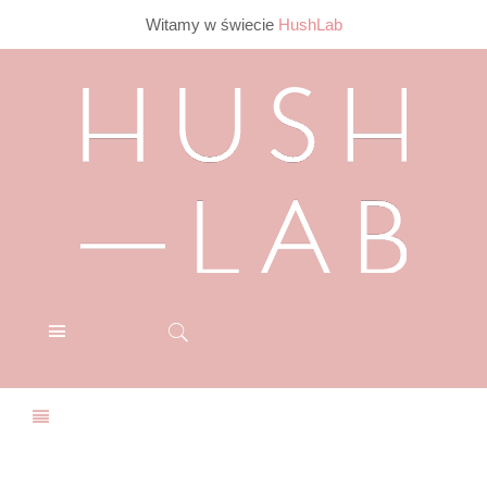
Witamy w świecie
HushLab