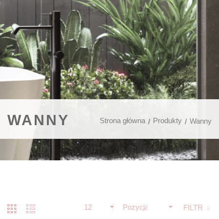
WANNY
Strona główna
Produkty
Wanny
12
Pozycja
FILTR