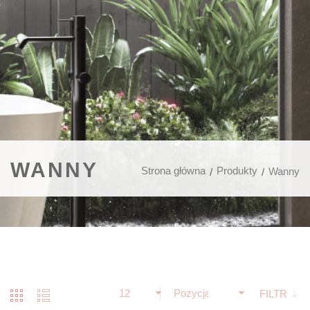
WANNY
Strona główna
Produkty
Wanny
12
Pozycja
FILTR