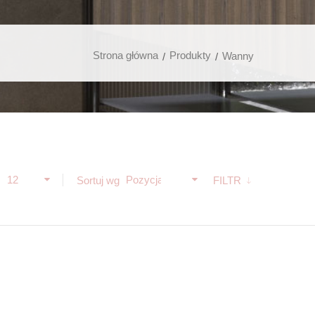
Strona główna
Produkty
Wanny
12
Pozycja
ż
Sortuj wg
FILTR