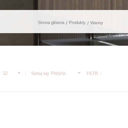
Strona główna
Produkty
Wanny
12
Pozycja
ż
Sortuj wg
FILTR