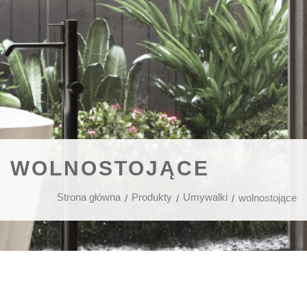
WOLNOSTOJĄCE
Strona główna
Produkty
Umywalki
wolnostojące