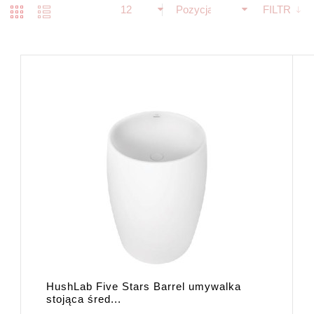
12
Pozycja
FILTR
HushLab Five Stars Barrel umywalka
stojąca śred...